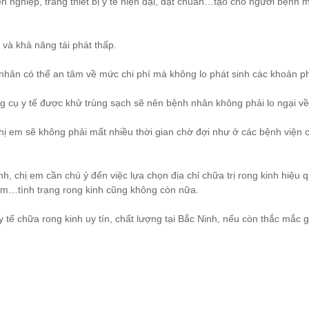
 nghiệp, trang thiết bị y tế hiện đại, đạt chuẩn…tạo cho người bệnh mộ
 và khả năng tái phát thấp.
hân có thể an tâm về mức chi phí mà không lo phát sinh các khoản ph
 cụ y tế được khử trùng sạch sẽ nên bệnh nhân không phải lo ngại về
 em sẽ không phải mất nhiều thời gian chờ đợi như ở các bệnh viện cô
h, chị em cần chú ý đến việc lựa chọn địa chỉ chữa trị rong kinh hiệu
ểm…tình trạng rong kinh cũng không còn nữa.
 y tế chữa rong kinh uy tín, chất lượng tại Bắc Ninh, nếu còn thắc mắ