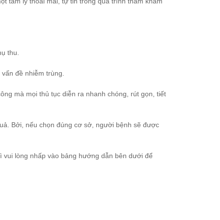
t tâm lý thoải mái, tự tin trong quá trình thăm khám
ụ thu.
 vấn đề nhiễm trùng.
ng mà mọi thủ tục diễn ra nhanh chóng, rút gọn, tiết
 quả. Bởi, nếu chọn đúng cơ sở, người bệnh sẽ được
c gì vui lòng nhấp vào bảng hướng dẫn bên dưới để