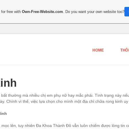
for free with
Own-Free-Website.com
. Do you want your own website too?
HOME
THÔ
kinh
 bất thường mà nhiều chị em phụ nữ hay mắc phải. Tình trạng này nếu
 Chính vì thế, việc lựa chọn cho mình một địa chỉ chữa rong kinh uy tí
Ninh
a mọc lên, tuy nhiên Đa Khoa Thành Đô vẫn luôn chiếm được lòng tin củ