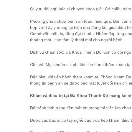
Quy tụ đội ngũ bác sĩ chuyên khoa giỏi: Có nhiều năm
Phương pháp chữa bệnh an toàn, hiệu quả: Bên cạnh v
hợp với Tây y mang lại hiệu quả đáng kể: giúp điều hò
Cơ sở vật chất, hạ tầng đạt chuẩn: Nhằm đáp ứng nhu
thoáng mát…tạo tâm lý thoải mái cho người bệnh.
Dịch vụ chăm sóc: Đa Khoa Thành Đô luôn có đội ngũ n
Chi phí: Mọi khoản chi phí khi tiến hành thăm khám t
Đặc biệt, khi tiến hành thăm khám tại Phòng Khám Đa 
thông tin bệnh án sẽ được bảo mật tuyệt đối nên chị e
Khám và điều trị tại Đa Khoa Thành Đô mang lại nh
Để tránh tình trạng tiền mất tật mang thì việc lựa chọn
Được các bác sĩ có tay nghề cao trực tiếp khám, điều 