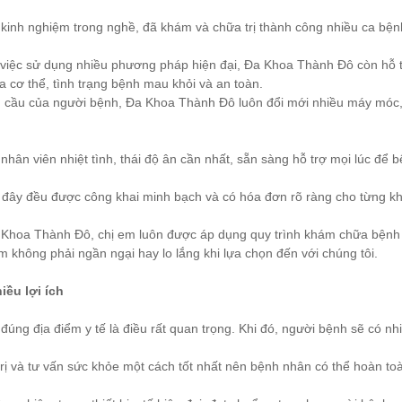
 kinh nghiệm trong nghề, đã khám và chữa trị thành công nhiều ca bệnh
iệc sử dụng nhiều phương pháp hiện đại, Đa Khoa Thành Đô còn hỗ tr
a cơ thể, tình trạng bệnh mau khỏi và an toàn.
 cầu của người bệnh, Đa Khoa Thành Đô luôn đổi mới nhiều máy móc, th
hân viên nhiệt tình, thái độ ân cần nhất, sẵn sàng hỗ trợ mọi lúc để 
ại đây đều được công khai minh bạch và có hóa đơn rõ ràng cho từng kh
Khoa Thành Đô, chị em luôn được áp dụng quy trình khám chữa bệnh đơn
m không phải ngần ngại hay lo lắng khi lựa chọn đến với chúng tôi.
iều lợi ích
 đúng địa điểm y tế là điều rất quan trọng. Khi đó, người bệnh sẽ có nhiề
trị và tư vấn sức khỏe một cách tốt nhất nên bệnh nhân có thể hoàn to