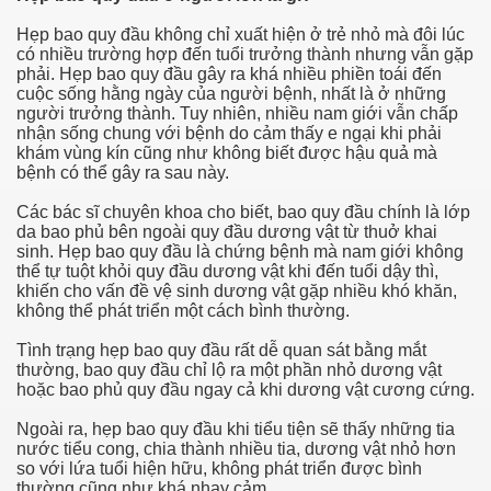
Hẹp bao quy đầu không chỉ xuất hiện ở trẻ nhỏ mà đôi lúc
 hiem khong
có nhiều trường hợp đến tuổi trưởng thành nhưng vẫn gặp
phải. Hẹp bao quy đầu gây ra khá nhiều phiền toái đến
hua tri nhu the nao
cuộc sống hằng ngày của người bệnh, nhất là ở những
người trưởng thành. Tuy nhiên, nhiều nam giới vẫn chấp
nhận sống chung với bệnh do cảm thấy e ngại khi phải
khám vùng kín cũng như không biết được hậu quả mà
bệnh có thể gây ra sau này.
 nhan, bieu hien va cach chua tri
Các bác sĩ chuyên khoa cho biết, bao quy đầu chính là lớp
da bao phủ bên ngoài quy đầu dương vật từ thuở khai
 dau
sinh. Hẹp bao quy đầu là chứng bệnh mà nam giới không
thể tự tuột khỏi quy đầu dương vật khi đến tuổi dậy thì,
khiến cho vấn đề vệ sinh dương vật gặp nhiều khó khăn,
không thể phát triển một cách bình thường.
h gi
Tình trạng hẹp bao quy đầu rất dễ quan sát bằng mắt
thường, bao quy đầu chỉ lộ ra một phần nhỏ dương vật
hoặc bao phủ quy đầu ngay cả khi dương vật cương cứng.
ng
Ngoài ra, hẹp bao quy đầu khi tiểu tiện sẽ thấy những tia
nước tiểu cong, chia thành nhiều tia, dương vật nhỏ hơn
so với lứa tuổi hiện hữu, không phát triển được bình
thường cũng như khá nhạy cảm.