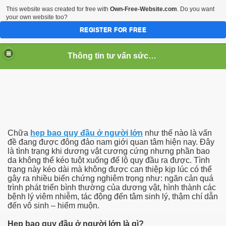
This website was created for free with
Own-Free-Website.com
. Do you want
your own website too?
REGISTER FOR FREE
Thông tin tư vấn sức khỏe
Chữa
hẹp bao quy đầu ở người lớn
như thế nào là vấn
đề đang được đông đảo nam giới quan tâm hiện nay. Đây
là tình trạng khi dương vật cương cứng nhưng phần bao
da không thể kéo tuột xuống để lộ quy đầu ra được. Tình
trạng này kéo dài mà không được can thiệp kịp lúc có thể
gây ra nhiều biến chứng nghiêm trọng như: ngăn cản quá
noi mun vung kin
trình phát triển bình thường của dương vật, hình thành các
bệnh lý viêm nhiễm, tác động đến tâm sinh lý, thậm chí dẫn
g
đến vô sinh – hiếm muộn.
Hẹp bao quy đầu ở người lớn là gì?