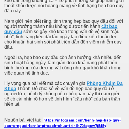
kéo dài trong khoảng 15 – 20 phút nhưng sẽ giúp nam giới
thoát khỏi được nỗi hoang mang về tình trạng hẹp bao quy
đầu này.
Nam giới nên biết rằng, tình trạng hẹp bao quy đầu đối với
người trưởng thành nếu không được tiến hành
cắt bao
quy đầu
sớm sẽ gây khó khăn trong vấn đề vệ sinh “cậu
nhỏ”, tình trạng kéo dài lâu ngày tạo điều kiện thuận lợi
cho khuẩn hại sinh sôi phát triển dẫn đến viêm nhiễm quy
đầu.
Ngoài ra, hẹp bao quy đầu còn ảnh hưởng khá nhiều đến
sinh hoạt hằng ngày, làm gián đoạn khả năng phát triển
bình thường của dương vật cũng như gây khó khăn trong
việc quan hệ tình dục.
Hy vọng qua bài viết mà các chuyên gia
Phòng Khám Đa
Khoa
Thành Đô chia sẻ về vấn đề hẹp bao quy đầu ở
người lớn, bệnh lý không nên chủ quan này thì nam giới
sẽ có cái nhìn rõ hơn về tình hình “cậu nhỏ” của bản thân
hiện tại.
Nguồn bài viết tại:
https://infogram.com/benh-hep-bao-quy-
dau-o-nguoi-lon-la-gi-cach-chua-tri-1h706epow7j545y