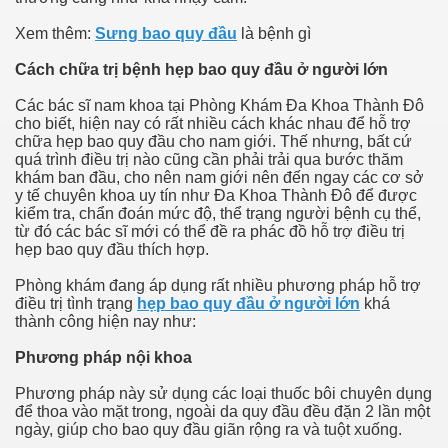
Xem thêm:
Sưng bao quy đầu
là bệnh gì
Cách chữa trị bệnh hẹp bao quy đầu ở người lớn
Các bác sĩ nam khoa tại Phòng Khám Đa Khoa Thành Đô
cho biết, hiện nay có rất nhiều cách khác nhau để hỗ trợ
chữa hẹp bao quy đầu cho nam giới. Thế nhưng, bất cứ
quá trình điều trị nào cũng cần phải trải qua bước thăm
khám ban đầu, cho nên nam giới nên đến ngay các cơ sở
y tế chuyên khoa uy tín như Đa Khoa Thành Đô để được
kiểm tra, chẩn đoán mức độ, thể trạng người bệnh cụ thể,
từ đó các bác sĩ mới có thể đề ra phác đồ hỗ trợ điều trị
hẹp bao quy đầu thích hợp.
Phòng khám đang áp dụng rất nhiều phương pháp hỗ trợ
điều trị tình trạng
hẹp bao quy đầu ở người lớn
khá
thành công hiện nay như:
Phương pháp nội khoa
Phương pháp này sử dụng các loại thuốc bôi chuyên dụng
để thoa vào mặt trong, ngoài da quy đầu đều đặn 2 lần một
ngày, giúp cho bao quy đầu giãn rộng ra và tuột xuống.