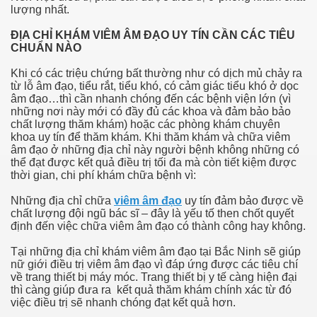
lượng nhất.
 hiem khong
ĐỊA CHỈ KHÁM VIÊM ÂM ĐẠO UY TÍN CẦN CÁC TIÊU
CHUẨN NÀO
hua tri nhu the nao
Khi có các triệu chứng bất thường như có dịch mủ chảy ra
từ lỗ âm đạo, tiểu rắt, tiểu khó, có cảm giác tiểu khó ở dọc
âm đạo…thì cần nhanh chóng đến các bệnh viện lớn (vì
những nơi này mới có đầy đủ các khoa và đảm bảo bảo
 nhan, bieu hien va cach chua tri
chất lượng thăm khám) hoặc các phòng khám chuyên
khoa uy tín để thăm khám. Khi thăm khám và chữa viêm
âm đạo ở những địa chỉ này người bệnh không những có
 dau
thể đạt được kết quả điều trị tối đa mà còn tiết kiệm được
thời gian, chi phí khám chữa bệnh vì:
Những địa chỉ chữa
viêm âm đạo
uy tín đảm bảo được về
h gi
chất lượng đội ngũ bác sĩ – đây là yếu tố then chốt quyết
định đến việc chữa viêm âm đạo có thành công hay không.
Tại những địa chỉ khám viêm âm đạo tại Bắc Ninh sẽ giúp
nữ giới điều trị viêm âm đạo vì đáp ứng được các tiêu chí
ng
về trang thiết bị máy móc. Trang thiết bị y tế càng hiện đại
thì càng giúp đưa ra kết quả thăm khám chính xác từ đó
việc điều trị sẽ nhanh chóng đạt kết quả hơn.