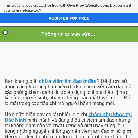
This website was created for free with
Own-Free-Website.com
. Do you want
your own website too?
REGISTER FOR FREE
Thông tin tư vấn sức khỏe
Bạn không biết
chữa viêm âm đạo ở đâu
? Để được sử
dụng các phương pháp hiện đại khi chữa viêm âm đạo mà
các phòng khám đang được áp dụng, chi phí điều trị hợp
lý, đảm bảo vệ sinh, nhanh chóng, bảo mật tuyệt đối… Đó
là một trong các tiêu chí mà người bệnh mong mỏi.
noi mun vung kin
Hơn nữa hiện nay có rất nhiều địa chỉ
khám phụ khoa tại
Bắc Ninh
hình thành và đang điều trị viêm âm đạo nhưng
g
lại không đảm bảo về chất lượng và điều này cũng là 1
trong những nguyên nhân gây nên viêm âm đạo ở nữ giới.
Nên việc điều trị phải cần được điều trị ở phòng khám chất