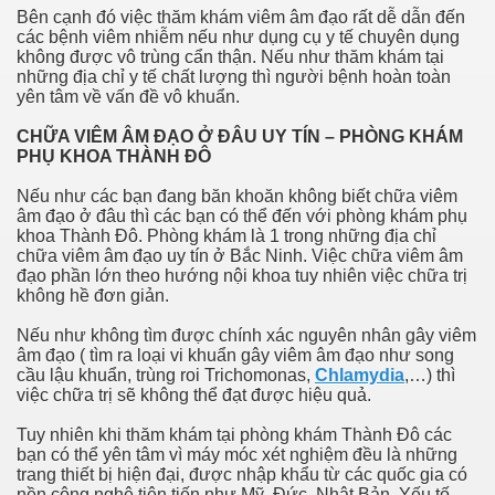
Bên cạnh đó việc thăm khám viêm âm đạo rất dễ dẫn đến
các bệnh viêm nhiễm nếu như dụng cụ y tế chuyên dụng
không được vô trùng cẩn thận. Nếu như thăm khám tại
những địa chỉ y tế chất lượng thì người bệnh hoàn toàn
yên tâm về vấn đề vô khuẩn.
CHỮA VIÊM ÂM ĐẠO Ở ĐÂU UY TÍN – PHÒNG KHÁM
PHỤ KHOA THÀNH ĐÔ
Nếu như các bạn đang băn khoăn không biết chữa viêm
âm đạo ở đâu thì các bạn có thể đến với phòng khám phụ
khoa Thành Đô. Phòng khám là 1 trong những địa chỉ
chữa viêm âm đạo uy tín ở Bắc Ninh. Việc chữa viêm âm
đạo phần lớn theo hướng nội khoa tuy nhiên việc chữa trị
không hề đơn giản.
Nếu như không tìm được chính xác nguyên nhân gây viêm
âm đạo ( tìm ra loại vi khuẩn gây viêm âm đạo như song
cầu lậu khuẩn, trùng roi Trichomonas,
Chlamydia
,…) thì
việc chữa trị sẽ không thể đạt được hiệu quả.
Tuy nhiên khi thăm khám tại phòng khám Thành Đô các
bạn có thể yên tâm vì máy móc xét nghiệm đều là những
trang thiết bị hiện đại, được nhập khẩu từ các quốc gia có
nền công nghệ tiên tiến như Mỹ, Đức, Nhật Bản. Yếu tố