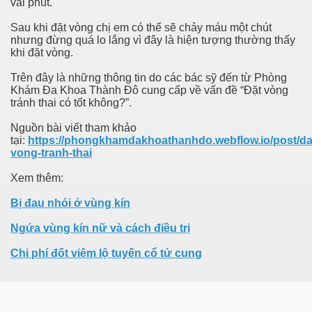
vài phút.
Sau khi đặt vòng chị em có thể sẽ chảy máu một chút
nhưng đừng quá lo lắng vì đây là hiện tượng thường thấy
khi đặt vòng.
Trên đây là những thông tin do các bác sỹ đến từ Phòng
Khám Đa Khoa Thành Đô cung cấp về vấn đề “Đặt vòng
tránh thai có tốt không?”.
Nguồn bài viết tham khảo
tại:
https://phongkhamdakhoathanhdo.webflow.io/post/da
vong-tranh-thai
Xem thêm:
Bị đau nhói ở vùng kín
Ngứa vùng kín nữ và cách điều trị
Chi phí đốt viêm lộ tuyến cổ tử cung