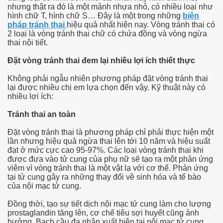
nhưng thật ra đó là một mảnh nhựa nhỏ, có nhiều loại như
hình chữ T, hình chữ S… Đây là một trong những
biện
 hiem khong
pháp tránh thai
hiệu quả nhất hiện nay. Vòng tránh thai có
2 loại là vòng tránh thai chữ có chứa đồng và vòng ngừa
hua tri nhu the nao
thai nội tiết.
Đặt vòng tránh thai đem lại nhiều lợi ích thiết thực
Không phải ngẫu nhiên phương pháp đặt vòng tránh thai
 nhan, bieu hien va cach chua tri
lại được nhiều chị em lựa chọn đến vậy. Kỹ thuật này có
nhiều lợi ích:
 dau
Tránh thai an toàn
Đặt vòng tránh thai là phương pháp chỉ phải thực hiện một
lần nhưng hiệu quả ngừa thai lên tới 10 năm và hiệu suất
h gi
đạt ở mức cực cao 95-97%. Các loại vòng tránh thai khi
được đưa vào tử cung của phụ nữ sẽ tạo ra một phản ứng
viêm vì vòng tránh thai là một vật lạ với cơ thể. Phản ứng
tại tử cung gây ra những thay đổi về sinh hóa và tế bào
của nội mạc tử cung.
ng
Đồng thời, tạo sự tiết dịch nội mạc tử cung làm cho lượng
prostaglandin tăng lên, cơ chế tiêu sợi huyết cũng ảnh
hưởng. Bạch cầu đa nhân xuất hiện tại nội mạc tử cung,