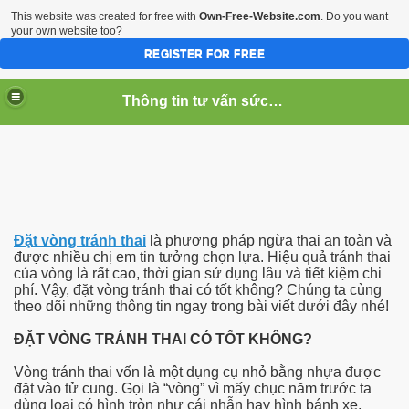
This website was created for free with
Own-Free-Website.com
. Do you want
your own website too?
REGISTER FOR FREE
Thông tin tư vấn sức khỏe
Đặt vòng tránh thai
là phương pháp ngừa thai an toàn và
được nhiều chị em tin tưởng chọn lựa. Hiệu quả tránh thai
của vòng là rất cao, thời gian sử dụng lâu và tiết kiệm chi
phí. Vậy, đặt vòng tránh thai có tốt không? Chúng ta cùng
theo dõi những thông tin ngay trong bài viết dưới đây nhé!
noi mun vung kin
ĐẶT VÒNG TRÁNH THAI CÓ TỐT KHÔNG?
g
Vòng tránh thai vốn là một dụng cụ nhỏ bằng nhựa được
đặt vào tử cung. Gọi là “vòng” vì mấy chục năm trước ta
dùng loại có hình tròn như cái nhẫn hay hình bánh xe,