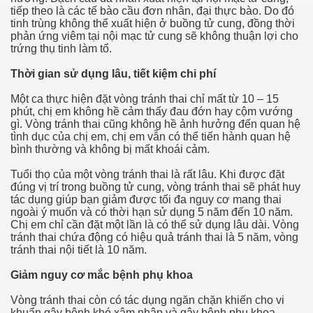
tiếp theo là các tế bào cầu đơn nhân, đại thực bào. Do đó
tinh trùng không thể xuất hiện ở buồng tử cung, đồng thời
phản ứng viêm tại nội mạc tử cung sẽ không thuận lợi cho
trứng thụ tinh làm tổ.
Thời gian sử dụng lâu, tiết kiệm chi phí
Một ca thực hiện đặt vòng tránh thai chỉ mất từ 10 – 15
phút, chị em không hề cảm thấy đau đớn hay cộm vướng
gì. Vòng tránh thai cũng không hề ảnh hưởng đến quan hệ
tình dục của chị em, chị em vẫn có thể tiến hành quan hệ
bình thường và không bị mất khoái cảm.
Tuổi thọ của một vòng tránh thai là rất lâu. Khi được đặt
đúng vị trí trong buồng tử cung, vòng tránh thai sẽ phát huy
tác dụng giúp bạn giảm được tối đa nguy cơ mang thai
ngoài ý muốn và có thời hạn sử dụng 5 năm đến 10 năm.
Chị em chỉ cần đặt một lần là có thể sử dụng lâu dài. Vòng
tránh thai chứa động có hiệu quả tránh thai là 5 năm, vòng
tránh thai nội tiết là 10 năm.
Giảm nguy cơ mắc bệnh phụ khoa
Vòng tránh thai còn có tác dụng ngăn chặn khiến cho vi
khuẩn gây bệnh khó xâm nhập và gây bệnh phụ khoa.